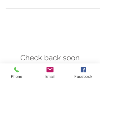
Hochzeitsparty. Sinnliche, romantische
Hochzeitsfotos künsterisch ein
Check back soon
Phone
Email
Facebook
Once posts are published,
you’ll see them here.
Empfohlene Einträge
Check back soon