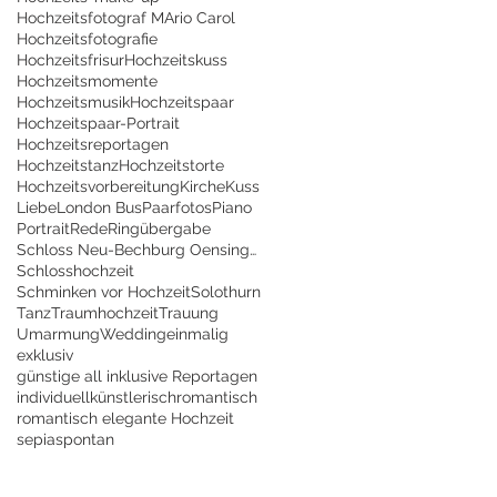
Hochzeitsfotograf MArio Carol
Hochzeitsfotografie
Hochzeitsfrisur
Hochzeitskuss
Hochzeitsmomente
Hochzeitsmusik
Hochzeitspaar
Hochzeitspaar-Portrait
Hochzeitsreportagen
Hochzeitstanz
Hochzeitstorte
Hochzeitsvorbereitung
Kirche
Kuss
Liebe
London Bus
Paarfotos
Piano
Portrait
Rede
Ringübergabe
Schloss Neu-Bechburg Oensingen
Schlosshochzeit
Schminken vor Hochzeit
Solothurn
Tanz
Traumhochzeit
Trauung
Umarmung
Wedding
einmalig
exklusiv
günstige all inklusive Reportagen
individuell
künstlerisch
romantisch
romantisch elegante Hochzeit
sepia
spontan