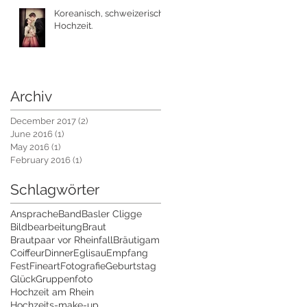
Koreanisch, schweizerische
Hochzeit.
Archiv
December 2017
(2)
2 posts
June 2016
(1)
1 post
May 2016
(1)
1 post
February 2016
(1)
1 post
Schlagwörter
Ansprache
Band
Basler Cligge
Bildbearbeitung
Braut
Brautpaar vor Rheinfall
Bräutigam
Coiffeur
Dinner
Eglisau
Empfang
Fest
Fineart
Fotografie
Geburtstag
Glück
Gruppenfoto
Hochzeit am Rhein
Hochzeits-make-up