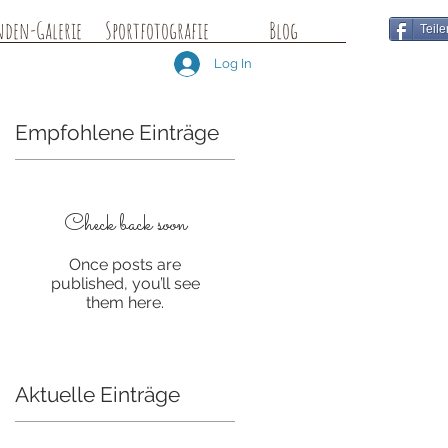
nden-Galerie
Sportfotografie
Blog
Teile
Log In
Empfohlene Einträge
Check back soon
h
Once posts are
published, you’ll see
them here.
Aktuelle Einträge